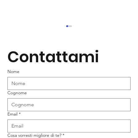
Contattami
Nome
Cervello e Longevità
Cognome
Email
*
Cosa vorresti migliore di te?
*