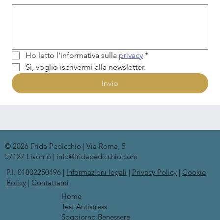
Ho letto l'informativa sulla 
privacy
*
Sì, voglio iscrivermi alla newsletter.
Invio
© 2026 Frida Pedicchio | Via Roma, 5
57127 Livorno | info@fridapedicchio.com
P.I. 01802250496 |
Informazioni legali
|
Privacy Policy
|
Cookie
Policy
|
Contattami
Home
Test Antistress
Soggiorno Benessere