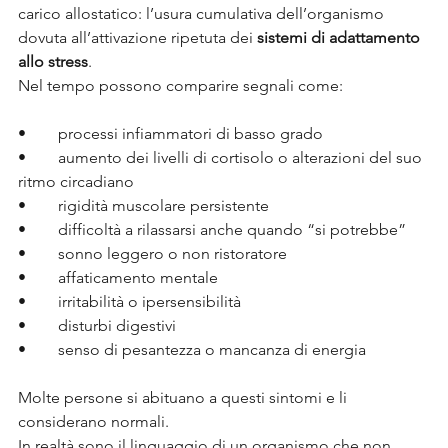
carico allostatico: l’usura cumulativa dell’organismo 
dovuta all’attivazione ripetuta dei 
sistemi di adattamento 
allo stress
.
Nel tempo possono comparire segnali come:
•	processi infiammatori di basso grado
•	aumento dei livelli di cortisolo o alterazioni del suo 
ritmo circadiano
•	rigidità muscolare persistente
•	difficoltà a rilassarsi anche quando “si potrebbe”
•	sonno leggero o non ristoratore
•	affaticamento mentale
•	irritabilità o ipersensibilità
•	disturbi digestivi
•	senso di pesantezza o mancanza di energia
Molte persone si abituano a questi sintomi e li 
considerano normali.
In realtà sono il linguaggio di un organismo che non 