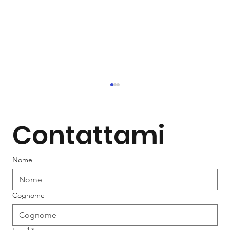
Contattami
Nome
Cognome
Tai Chi: l’arte lenta che rigenera
corpo, mente e cervello