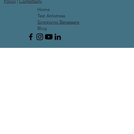
Policy
|
Contattami
Home
Test Antistress
Soggiorno Benessere
Blog