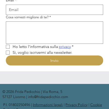
Email
*
Cosa vorresti migliore di te?
*
Ho letto l'informativa sulla 
privacy
*
Sì, voglio iscrivermi alla newsletter.
Invio
© 2026 Frida Pedicchio | Via Roma, 5
57127 Livorno | info@fridapedicchio.com
P.I. 01802250496 |
Informazioni legali
|
Privacy Policy
|
Cookie