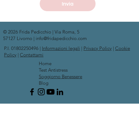
Invia
© 2026 Frida Pedicchio | Via Roma, 5
57127 Livorno | info@fridapedicchio.com
P.I. 01802250496 |
Informazioni legali
|
Privacy Policy
|
Cookie
Policy
|
Contattami
Home
Test Antistress
Soggiorno Benessere
Blog