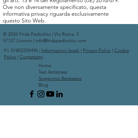
gli artt. 13 e 14 del Regolamento (UE) 2016/679.
Ove non diversamente specificato, questa
informativa privacy riguarda esclusivamente
questo Sito Web.
© 2026 Frida Pedicchio | Via Roma, 5
57127 Livorno | info@fridapedicchio.com
P.I. 01802250496 |
Informazioni legali
|
Privacy Policy
|
Cookie
Policy
|
Contattami
Home
Test Antistress
Soggiorno Benessere
Blog