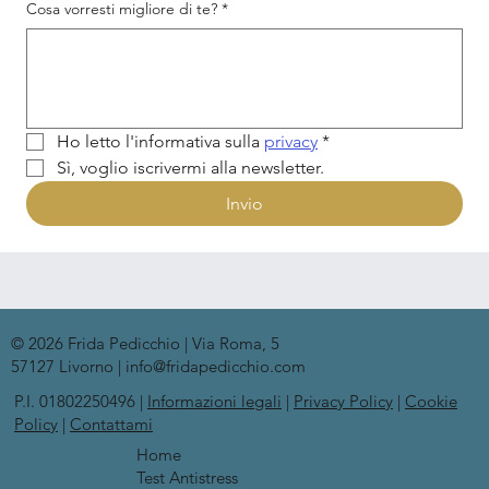
Cosa vorresti migliore di te?
*
Ho letto l'informativa sulla 
privacy
*
Sì, voglio iscrivermi alla newsletter.
Invio
© 2026 Frida Pedicchio | Via Roma, 5
57127 Livorno | info@fridapedicchio.com
P.I. 01802250496 |
Informazioni legali
|
Privacy Policy
|
Cookie
Policy
|
Contattami
Home
Test Antistress