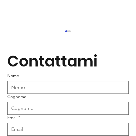
Contattami
Nome
Cognome
Tai Chi: l’arte lenta che rigenera
corpo, mente e cervello
Email
*